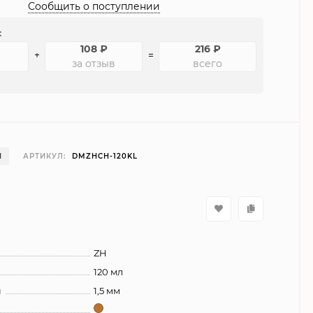
Сообщить о поступлении
:
108
₽
216
₽
+
=
за отзыв
всего
И
АРТИКУЛ:
DMZHCH-120KL
ZH
120 мл
и
1,5 мм