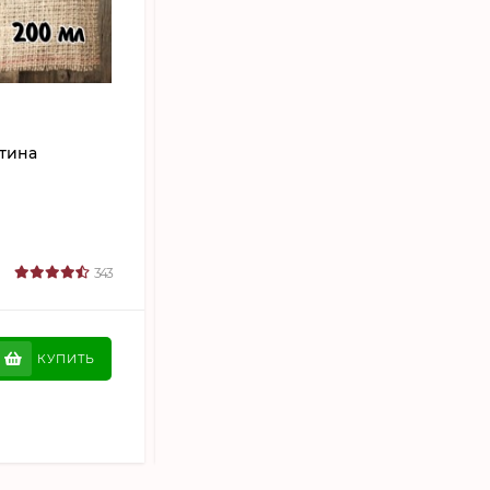
АРТИКУЛ:
DMSTCH-170SN
тина
Кованая медная джезва
"ФОРТУНА" (аналог SOY) ЧЕКАНКА
170 мл
Бренд:
СТАНИЦА
Объем:
170 мл
343
В НАЛИЧИИ
197
5 890
₽
КУПИТЬ
КУПИТЬ
КУПИТЬ В 1 КЛИК