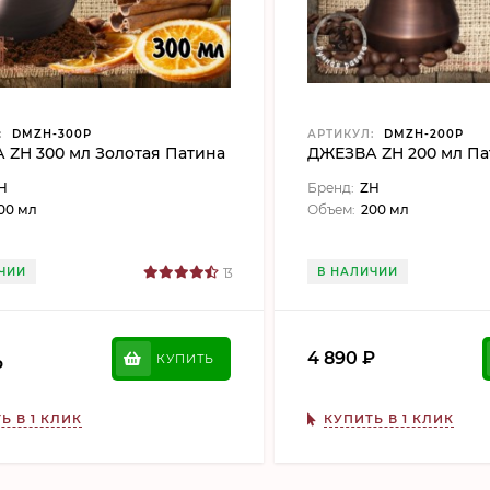
:
DMZH-300P
АРТИКУЛ:
DMZH-200P
 ZH 300 мл Золотая Патина
ДЖЕЗВА ZH 200 мл Па
H
Бренд:
ZH
00 мл
Объем:
200 мл
ЧИИ
13
В НАЛИЧИИ
4 890
₽
КУПИТЬ
₽
Ь В 1 КЛИК
КУПИТЬ В 1 КЛИК