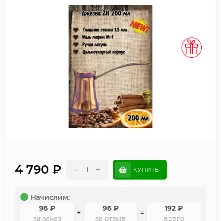
4 790
₽
-
+
КУПИТЬ
Начислим:
96
₽
96
₽
192
₽
+
=
за заказ
за отзыв
всего