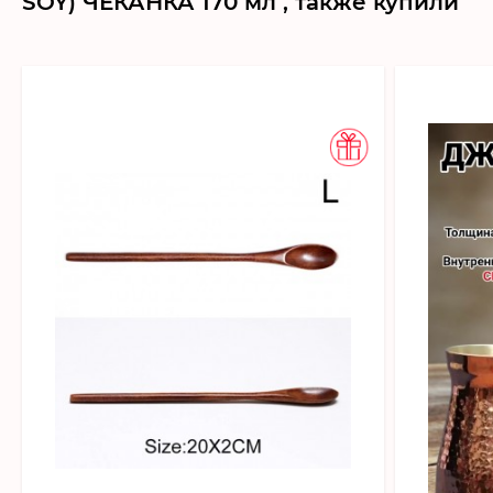
SOY) ЧЕКАНКА 170 мл , также купили