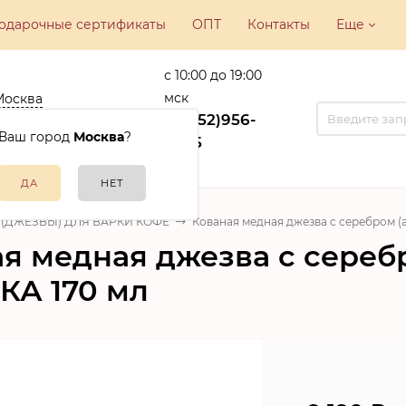
одарочные сертификаты
ОПТ
Контакты
Еще
с 10:00 до 19:00
мск
Москва
ва, ул.
+7(952)956-
никовская, 22
Ваш город
Москва
?
15-35
 (ДЖЕЗВЫ) ДЛЯ ВАРКИ КОФЕ
Кованая медная джезва с серебром (
я медная джезва с серебр
КА 170 мл