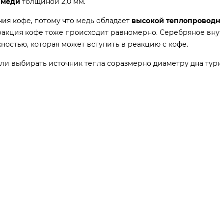
 меди
толщиной 2,0 мм.
ия кофе, потому что медь обладает
высокой теплопровод
тракция кофе тоже происходит равномерно. Серебряное вн
ностью, которая может вступить в реакцию с кофе.
сли выбирать источник тепла соразмерно диаметру дна турк