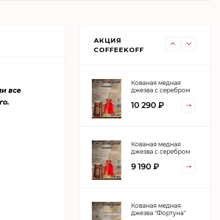
ДЖЕЗВА ZH 120 мл
Патина
АКЦИЯ
4 850
₽
COFFEEKOFF
Кованая медная
ли все
джезва с серебром
(аналог SOY)
го.
10 290
₽
ЧЕКАНКА 225 мл
Кованая медная
джезва с серебром
(аналог SOY)
9 190
₽
ЧЕКАНКА 170 мл
Кованая медная
джезва "Фортуна"