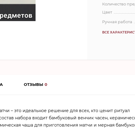
Количество пр
Цвет
Ручная работа
ВСЕ ХАРАКТЕРИ
А
ОТЗЫВЫ
0
тчи – это идеальное решение для всех, кто ценит ритуал
 состав набора входит бамбуковый венчик часен, керамичес
амическая чаша для приготовления матчи и мерная бамбуко