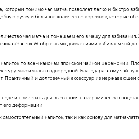
, который помимо чая матча, позволяет легко и быстро взб
добную ручку и большое количество ворсинок, которые об
ичество чая матча и помещаем его в чашу для взбивания.
енчика «Часен» W-образными движениями взбиваем чай до
напиток
по
всем
канонам
японской
чайной
церемонии.
Пло
екстуру
максимально
однородной.
Благодаря
этому
чай
луч
т.
Практичный
и
долговечный
аксессуар
из
нержавеющей
 воде и поместить для высыхания на керамическую подстав
т его деформации.
самостоятельный напиток, так и как основу для матча-латт