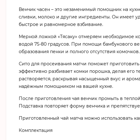
Венчик часен – это незаменимый помощник на кухне
сливки, молоко и другие ингредиенты. Он имеет у
быстрое и равномерное взбивание.
Мерной ложкой «Тясаку» отмеряем необходимое кол
водой 75-80 градусов. При помощи бамбукового в
образования пенки и полного отсутствия комочков.
Сито
для
просеивания
матчи
поможет
приготовить
эффективно
разбивает
комки
порошка,
делая
его
т
растворяется,
раскрывая
насыщенный
вкус
и
арома
надёжным
помощником
на
вашей
кухне.
После приготовления чая венчик промыть в теплой
Подставка повторяет форму венчика и препятствуе
Приготовленный чай матча можно использовать как 
Комплектация