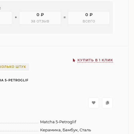
:
0
₽
0
₽
+
=
за отзыв
всего
КУПИТЬ В 1 КЛИК
КОЛЬКО ШТУК
A 5-PETROGLIF
Matcha 5-Petroglif
Керамика, Бамбук, Сталь
ДЖЕЗВА ZH 200 мл