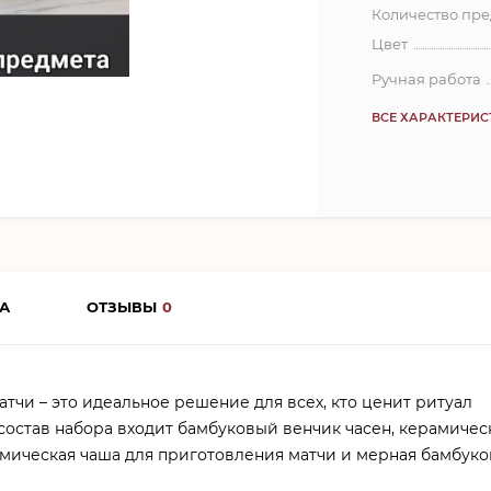
Количество пр
Цвет
Ручная работа
ВСЕ ХАРАКТЕРИ
А
ОТЗЫВЫ
0
тчи – это идеальное решение для всех, кто ценит ритуал
 состав набора входит бамбуковый венчик часен, керамичес
амическая чаша для приготовления матчи и мерная бамбуко