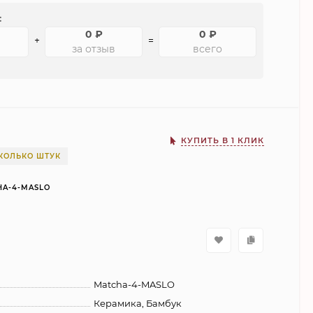
:
0
₽
0
₽
+
=
за отзыв
всего
КУПИТЬ В 1 КЛИК
КОЛЬКО ШТУК
HA-4-MASLO
Matcha-4-MASLO
Керамика, Бамбук
ДЖЕЗВА ZH 200 мл