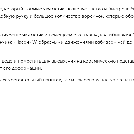
, который помимо чая матча, позволяет легко и быстро взб
добную ручку и большое количество ворсинок, которые об
ичество чая матча и помещаем его в чашу для взбивания.
енчика «Часен» W-образными движениями взбиваем чай до
 воде и поместить для высыхания на керамическую подстав
т его деформации.
самостоятельный напиток, так и как основу для матча-латт