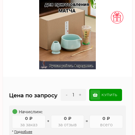
-
+
Цена по запросу
КУПИТЬ
Начислим:
0
₽
0
₽
0
₽
+
=
за заказ
за отзыв
всего
*
Подробнее