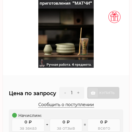
-
+
Цена по запросу
КУПИТЬ
Сообщить о поступлении
Начислим:
0
₽
0
₽
0
₽
+
=
за заказ
за отзыв
всего