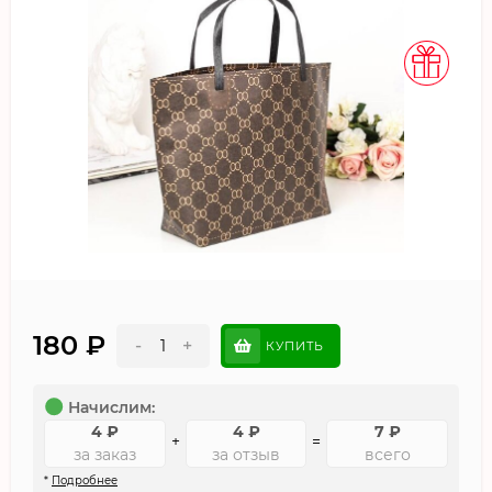
180
₽
-
+
КУПИТЬ
Начислим:
4
₽
4
₽
7
₽
+
=
за заказ
за отзыв
всего
*
Подробнее